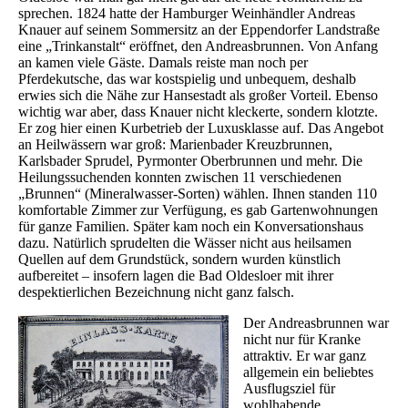
sprechen. 1824 hatte der Hamburger Weinhändler Andreas
Knauer auf seinem Sommersitz an der Eppendorfer Landstraße
eine „Trinkanstalt“ eröffnet, den Andreasbrunnen. Von Anfang
an kamen viele Gäste. Damals reiste man noch per
Pferdekutsche, das war kostspielig und unbequem, deshalb
erwies sich die Nähe zur Hansestadt als großer Vorteil. Ebenso
wichtig war aber, dass Knauer nicht kleckerte, sondern klotzte.
Er zog hier einen Kurbetrieb der Luxusklasse auf. Das Angebot
an Heilwässern war groß: Marienbader Kreuzbrunnen,
Karlsbader Sprudel, Pyrmonter Oberbrunnen und mehr. Die
Heilungssuchenden konnten zwischen 11 verschiedenen
„Brunnen“ (Mineralwasser-Sorten) wählen. Ihnen standen 110
komfortable Zimmer zur Verfügung, es gab Gartenwohnungen
für ganze Familien. Später kam noch ein Konversationshaus
dazu. Natürlich sprudelten die Wässer nicht aus heilsamen
Quellen auf dem Grundstück, sondern wurden künstlich
aufbereitet – insofern lagen die Bad Oldesloer mit ihrer
despektierlichen Bezeichnung nicht ganz falsch.
Der Andreasbrunnen war
nicht nur für Kranke
attraktiv. Er war ganz
allgemein ein beliebtes
Ausflugsziel für
wohlhabende