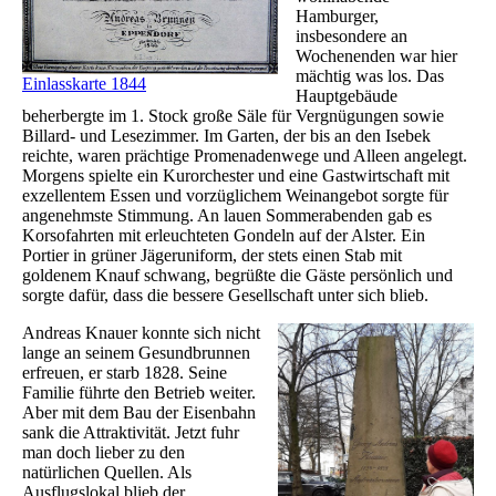
Hamburger,
insbesondere an
Wochenenden war hier
mächtig was los. Das
Einlasskarte 1844
Hauptgebäude
beherbergte im 1. Stock große Säle für Vergnügungen sowie
Billard- und Lesezimmer. Im Garten, der bis an den Isebek
reichte, waren prächtige Promenadenwege und Alleen angelegt.
Morgens spielte ein Kurorchester und eine Gastwirtschaft mit
exzellentem Essen und vorzüglichem Weinangebot sorgte für
angenehmste Stimmung. An lauen Sommerabenden gab es
Korsofahrten mit erleuchteten Gondeln auf der Alster. Ein
Portier in grüner Jägeruniform, der stets einen Stab mit
goldenem Knauf schwang, begrüßte die Gäste persönlich und
sorgte dafür, dass die bessere Gesellschaft unter sich blieb.
Andreas Knauer konnte sich nicht
lange an seinem Gesundbrunnen
erfreuen, er starb 1828. Seine
Familie führte den Betrieb weiter.
Aber mit dem Bau der Eisenbahn
sank die Attraktivität. Jetzt fuhr
man doch lieber zu den
natürlichen Quellen. Als
Ausflugslokal blieb der