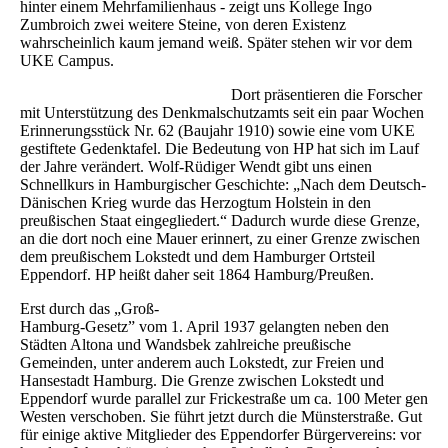
hinter einem Mehrfamilienhaus - zeigt uns Kollege Ingo
Zumbroich zwei weitere Steine, von deren Existenz
wahrscheinlich kaum jemand weiß. Später stehen wir vor dem
UKE Campus.
Dort präsentieren die Forscher
mit Unterstützung des Denkmalschutzamts seit ein paar Wochen
Erinnerungsstück Nr. 62 (Baujahr 1910) sowie eine vom UKE
gestiftete Gedenktafel. Die Bedeutung von HP hat sich im Lauf
der Jahre verändert. Wolf-Rüdiger Wendt gibt uns einen
Schnellkurs in Hamburgischer Geschichte: „Nach dem Deutsch-
Dänischen Krieg wurde das Herzogtum Holstein in den
preußischen Staat eingegliedert.“ Dadurch wurde diese Grenze,
an die dort noch eine Mauer erinnert, zu einer Grenze zwischen
dem preußischem Lokstedt und dem Hamburger Ortsteil
Eppendorf. HP heißt daher seit 1864 Hamburg/Preußen.
Erst durch das „Groß-
Hamburg-Gesetz” vom 1. April 1937 gelangten neben den
Städten Altona und Wandsbek zahlreiche preußische
Gemeinden, unter anderem auch Lokstedt, zur Freien und
Hansestadt Hamburg. Die Grenze zwischen Lokstedt und
Eppendorf wurde parallel zur Frickestraße um ca. 100 Meter gen
Westen verschoben. Sie führt jetzt durch die Münsterstraße. Gut
für einige aktive Mitglieder des Eppendorfer Bürgervereins: vor