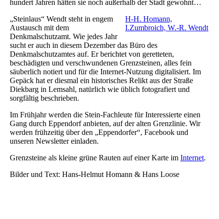
hundert Jahren hätten sie noch außerhalb der Stadt gewohnt…
„Steinlaus“ Wendt steht in engem
H-H. Homann,
Austausch mit dem
I.Zumbroich, W.-R. Wendt
Denkmalschutzamt. Wie jedes Jahr
sucht er auch in diesem Dezember das Büro des
Denkmalschutzamtes auf. Er berichtet von geretteten,
beschädigten und verschwundenen Grenzsteinen, alles fein
säuberlich notiert und für die Internet-Nutzung digitalisiert. Im
Gepäck hat er diesmal ein historisches Relikt aus der Straße
Diekbarg in Lemsahl, natürlich wie üblich fotografiert und
sorgfältig beschrieben.
Im Frühjahr werden die Stein-Fachleute für Interessierte einen
Gang durch Eppendorf anbieten, auf der alten Grenzlinie. Wir
werden frühzeitig über den „Eppendorfer“, Facebook und
unseren Newsletter einladen.
Grenzsteine als kleine grüne Rauten auf einer Karte im
Internet
.
Bilder und Text: Hans-Helmut Homann & Hans Loose