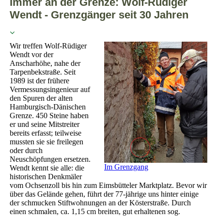
Immer an der Grenze: Wolf-Rüdiger
Wendt - Grenzgänger seit 30 Jahren
Wir treffen Wolf-Rüdiger
Wendt vor der
Anscharhöhe, nahe der
Tarpenbekstraße. Seit
1989 ist der frühere
Vermessungsingenieur auf
den Spuren der alten
Hamburgisch-Dänischen
Grenze. 450 Steine haben
er und seine Mitstreiter
bereits erfasst; teilweise
mussten sie sie freilegen
oder durch
Neuschöpfungen ersetzen.
Im Grenzgang
Wendt kennt sie alle: die
historischen Denkmäler
vom Ochsenzoll bis hin zum Eimsbütteler Marktplatz. Bevor wir
über das Gelände gehen, führt der 77-jährige uns hinter einige
der schmucken Stiftwohnungen an der Kösterstraße. Durch
einen schmalen, ca. 1,15 cm breiten, gut erhaltenen sog.