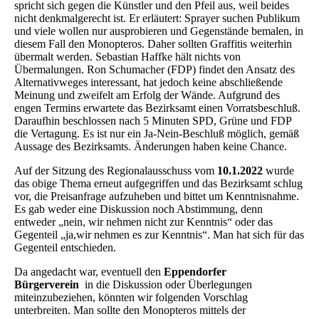
spricht sich gegen die Künstler und den Pfeil aus, weil beides
nicht denkmalgerecht ist. Er erläutert: Sprayer suchen Publikum
und viele wollen nur ausprobieren und Gegenstände bemalen, in
diesem Fall den Monopteros. Daher sollten Graffitis weiterhin
übermalt werden. Sebastian Haffke hält nichts von
Übermalungen. Ron Schumacher (FDP) findet den Ansatz des
Alternativweges interessant, hat jedoch keine abschließende
Meinung und zweifelt am Erfolg der Wände. Aufgrund des
engen Termins erwartete das Bezirksamt einen Vorratsbeschluß.
Daraufhin beschlossen nach 5 Minuten SPD, Grüne und FDP
die Vertagung. Es ist nur ein Ja-Nein-Beschluß möglich, gemäß
Aussage des Bezirksamts. Änderungen haben keine Chance.
Auf der Sitzung des Regionalausschuss vom
10.1.2022
wurde
das obige Thema erneut aufgegriffen und das Bezirksamt schlug
vor, die Preisanfrage aufzuheben und bittet um Kenntnisnahme.
Es gab weder eine Diskussion noch Abstimmung, denn
entweder „nein, wir nehmen nicht zur Kenntnis“ oder das
Gegenteil „ja,wir nehmen es zur Kenntnis“. Man hat sich für das
Gegenteil entschieden.
Da angedacht war, eventuell den
Eppendorfer
Bürgerverein
in die Diskussion oder Überlegungen
miteinzubeziehen, könnten wir folgenden Vorschlag
unterbreiten. Man sollte den Monopteros mittels der