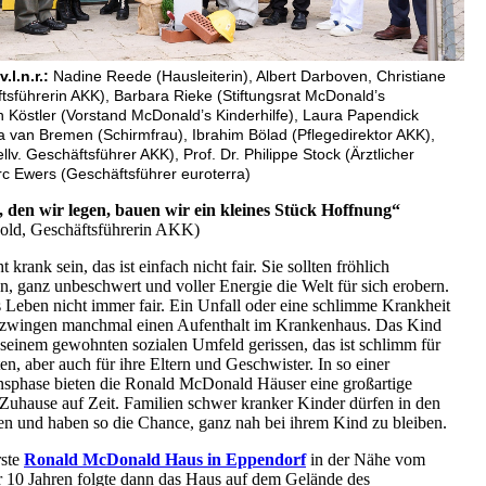
v.l.n.r.:
Nadine Reede (Hausleiterin), Albert Darboven, Christiane
tsführerin AKK), Barbara Rieke (Stiftungsrat McDonald’s
an Köstler (Vorstand McDonald’s Kinderhilfe), Laura Papendick
ra van Bremen (Schirmfrau), Ibrahim Bölad (Pflegedirektor AKK),
lv. Geschäftsführer AKK), Prof. Dr. Philippe Stock (Ärztlicher
rc Ewers (Geschäftsführer euroterra)
, den wir legen, bauen wir ein kleines Stück Hoffnung“
old, Geschäftsführerin AKK)
t krank sein, das ist einfach nicht fair. Sie sollten fröhlich
n, ganz unbeschwert und voller Energie die Welt für sich erobern.
s Leben nicht immer fair. Ein Unfall oder eine schlimme Krankheit
erzwingen manchmal einen Aufenthalt im Krankenhaus. Das Kind
 seinem gewohnten sozialen Umfeld gerissen, das ist schlimm für
ten, aber auch für ihre Eltern und Geschwister. In so einer
sphase bieten die Ronald McDonald Häuser eine großartige
 Zuhause auf Zeit. Familien schwer kranker Kinder dürfen in den
 und haben so die Chance, ganz nah bei ihrem Kind zu bleiben.
rste
Ronald McDonald Haus in Eppendorf
in der Nähe vom
 10 Jahren folgte dann das Haus auf dem Gelände des