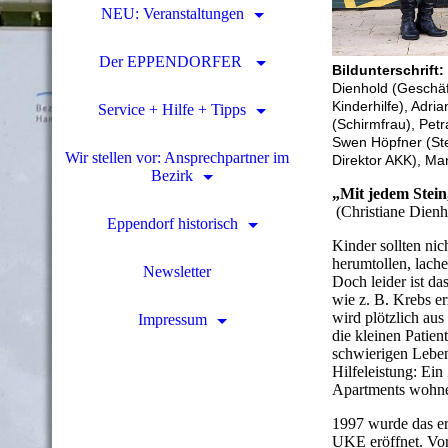
NEU: Veranstaltungen
Der EPPENDORFER
Bildunterschrift: 
Dienhold (Geschäf
Kinderhilfe), Adri
Service + Hilfe + Tipps
(Schirmfrau), Pet
Swen Höpfner (Stel
Wir stellen vor: Ansprechpartner im
Direktor AKK), Ma
Bezirk
„Mit jedem Stein
(Christiane Dienh
Eppendorf historisch
Kinder sollten nich
herumtollen, lache
Newsletter
Doch leider ist da
wie z. B. Krebs 
wird plötzlich aus
Impressum
die kleinen Patien
schwierigen Leben
Hilfeleistung: Ein
Apartments wohnen
1997 wurde das e
UKE eröffnet. Vor