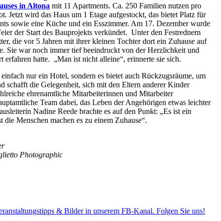
uses in Altona
mit 11 Apartments. Ca. 250 Familien nutzen pro
t. Jetzt wird das Haus um 1 Etage aufgestockt, das bietet Platz für
ents sowie eine Küche und ein Esszimmer. Am 17. Dezember wurde
Feier der Start des Bauprojekts verkündet. Unter den Festrednern
er, die vor 5 Jahren mit ihrer kleinen Tochter dort ein Zuhause auf
e. Sie war noch immer tief beeindruckt von der Herzlichkeit und
 erfahren hatte. „Man ist nicht alleine“, erinnerte sie sich.
t einfach nur ein Hotel, sondern es bietet auch Rückzugsräume, um
d schafft die Gelegenheit, sich mit den Eltern anderer Kinder
hlreiche ehrenamtliche Mitarbeiterinnen und Mitarbeiter
hauptamtliche Team dabei, das Leben der Angehörigen etwas leichter
usleiterin Nadine Reede brachte es auf den Punkt: „Es ist ein
st die Menschen machen es zu einem Zuhause“.
er
lietto Photographic
ranstaltungstipps & Bilder in unserem FB-Kanal. Folgen Sie uns!