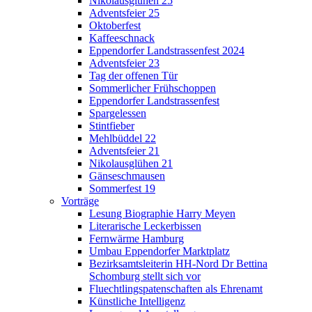
Nikolausglühen 25
Adventsfeier 25
Oktoberfest
Kaffeeschnack
Eppendorfer Landstrassenfest 2024
Adventsfeier 23
Tag der offenen Tür
Sommerlicher Frühschoppen
Eppendorfer Landstrassenfest
Spargelessen
Stintfieber
Mehlbüddel 22
Adventsfeier 21
Nikolausglühen 21
Gänseschmausen
Sommerfest 19
Vorträge
Lesung Biographie Harry Meyen
Literarische Leckerbissen
Fernwärme Hamburg
Umbau Eppendorfer Marktplatz
Bezirksamtsleiterin HH-Nord Dr Bettina
Schomburg stellt sich vor
Fluechtlingspatenschaften als Ehrenamt
Künstliche Intelligenz