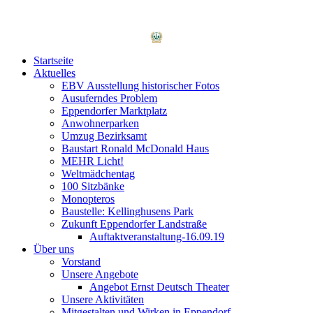
Startseite
Aktuelles
EBV Ausstellung historischer Fotos
Ausuferndes Problem
Eppendorfer Marktplatz
Anwohnerparken
Umzug Bezirksamt
Baustart Ronald McDonald Haus
MEHR Licht!
Weltmädchentag
100 Sitzbänke
Monopteros
Baustelle: Kellinghusens Park
Zukunft Eppendorfer Landstraße
Auftaktveranstaltung-16.09.19
Über uns
Vorstand
Unsere Angebote
Angebot Ernst Deutsch Theater
Unsere Aktivitäten
Mitgestalten und Wirken in Eppendorf