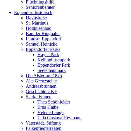
Flüchtlingshilfe
Seniorenberater
Eppendorf historisch
Haynstraße
St. Martinus
Holthusenbad
Bau der Ringbahn
Landstr. Eppendorf
Samuel Heinicke
Eppendorfer Parks
Hayns Park
Kellinghusenpark
Eppendorfer Park
Seelemannpark
Die Alster um 1875
Alte Grenzsteine
Andreasbrunnen
Geschichte UKE
Starke Frauen
Thea Schönfelder
Erna Halbe
Helene Lange
Lida Gustava Heymann
Vaterstädt. Stiftung
Falkenriedterrassen