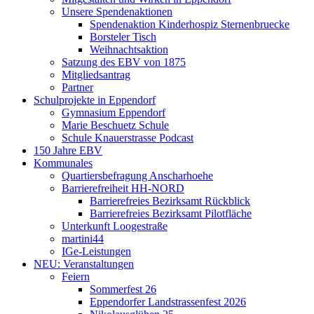
Unsere Spendenaktionen
Spendenaktion Kinderhospiz Sternenbruecke
Borsteler Tisch
Weihnachtsaktion
Satzung des EBV von 1875
Mitgliedsantrag
Partner
Schulprojekte in Eppendorf
Gymnasium Eppendorf
Marie Beschuetz Schule
Schule Knauerstrasse Podcast
150 Jahre EBV
Kommunales
Quartiersbefragung Anscharhoehe
Barrierefreiheit HH-NORD
Barrierefreies Bezirksamt Rückblick
Barrierefreies Bezirksamt Pilotfläche
Unterkunft Loogestraße
martini44
IGe-Leistungen
NEU: Veranstaltungen
Feiern
Sommerfest 26
Eppendorfer Landstrassenfest 2026