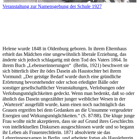
Veranstaltung zur Namensgebung der Schule 1927
Helene wurde 1848 in Oldenburg geboren. In ihrem Elternhaus
erhielt das Mädchen eine ungewöhnlich liberale Erziehung, das
änderte sich jedoch schlagartig mit dem Tod des Vaters 1864. In
ihrem Buch „Lebenserinnerungen“ (Berlin, 1921) beschwert sie
sich bitterlich über ihr ödes Dasein als Haustochter bei ihrem
Vormund: „Der geistige Bedarf wurde durch eine gründliche
Erörterung bevorstehender oder schon erledigter Bälle oder
sonstiger gesellschaftlicher Veranstaltungen, Verlobungen oder
Verlobungsmöglichkeiten gedeckt. Wenn man bedenkt, daß so oder
ähnlich das Dasein ungezählter junger weiblicher Wesen in der
‚Wartezeit’ ausgefüllt wurde, kann einen noch nachträglich das
Grauen ergreifen bei dem Gedanken an die Unsumme vergeudeter
Energien und Wirkungsmöglichkeiten.“ (S. 87/88). Die kluge junge
Frau wollte nicht akzeptieren, dass sie auf Grund ihres Geschlechts
von intellektuellen Diskursen ausgeschlossen wurde und so begann
ihr Leben als Frauenrechtlerin. 1871 absolvierte sie das
Lehrerinnenexamen in Berlin und arbeitete fortan als Hauslehrerin.