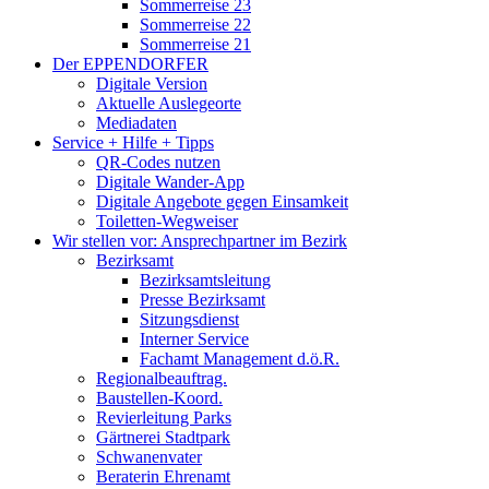
Sommerreise 23
Sommerreise 22
Sommerreise 21
Der EPPENDORFER
Digitale Version
Aktuelle Auslegeorte
Mediadaten
Service + Hilfe + Tipps
QR-Codes nutzen
Digitale Wander-App
Digitale Angebote gegen Einsamkeit
Toiletten-Wegweiser
Wir stellen vor: Ansprechpartner im Bezirk
Bezirksamt
Bezirksamtsleitung
Presse Bezirksamt
Sitzungsdienst
Interner Service
Fachamt Management d.ö.R.
Regionalbeauftrag.
Baustellen-Koord.
Revierleitung Parks
Gärtnerei Stadtpark
Schwanenvater
Beraterin Ehrenamt